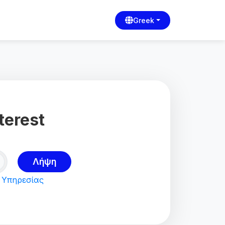
Greek
terest
Λήψη
 Υπηρεσίας