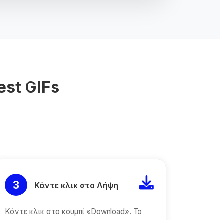
est GIFs
3
Κάντε κλικ στο Λήψη
Κάντε κλικ στο κουμπί «Download». Το