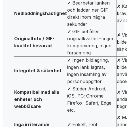
✔ Bearbetar länken
✘ Ka
och laddar ner GIF
Nedladdningshastighet
kräv
direkt inom några
av s
sekunder
✔ GIF behåller
✘ Vi
Originalfoto / GIF-
originalkvalitet – ingen
bilde
kvalitet bevarad
komprimering, ingen
sänk
försämring
✔ Ingen bildlagring,
✘ Vi
ingen länk lagras,
bild
Integritet & säkerhet
ingen insamling av
anvä
personuppgifter
cook
✔ Stöder Android,
Kompatibel med alla
✘ Vi
iOS, PC; Chrome,
enheter och
enda
Firefox, Safari, Edge,
webbläsare
begr
etc.
✘ M
Inga irriterande
✔ Enkelt, rent
anno