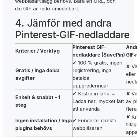
webbläsartillägg behövs. Bara en URL, och
din GIF är redo omedelbart.
4. Jämför med andra
Pinterest‑GIF‑nedladdare
Pinterest GIF-
And
Kriterier / Verktyg
nedladdare (SavePin)
GIF‑
✔ 100 % gratis, ingen
✘ Vi
Gratis / Inga dolda
registrering, inga
elle
avgifter
betalda
nedl
uppgraderingar
✔ Klistra in länk →
✘ Vi
Enkelt & snabbt – 1
Ladda ner, mycket lätt
av pl
steg
att använda
fler
✘ Kr
Ingen installation / Inga
✔ Fungerar direkt i
till
plugins behövs
webbläsaren
appa