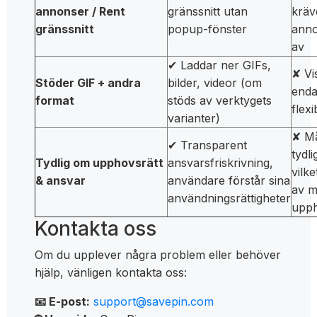
annonser / Rent
gränssnitt utan
kräv
gränssnitt
popup-fönster
anno
av
✔ Laddar ner GIFs,
✘ Vi
Stöder GIF + andra
bilder, videor (om
enda
format
stöds av verktygets
flexib
varianter)
✘ Må
✔ Transparent
tydl
Tydlig om upphovsrätt
ansvarsfriskrivning,
vilk
& ansvar
användare förstår sina
av m
användningsrättigheter
upph
Kontakta oss
Om du upplever några problem eller behöver
hjälp, vänligen kontakta oss:
📧 E-post:
support@savepin.com