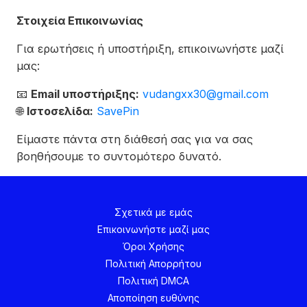
Στοιχεία Επικοινωνίας
Για ερωτήσεις ή υποστήριξη, επικοινωνήστε μαζί
μας:
📧
Email υποστήριξης:
vudangxx30@gmail.com
🌐
Ιστοσελίδα:
SavePin
Είμαστε πάντα στη διάθεσή σας για να σας
βοηθήσουμε το συντομότερο δυνατό.
Σχετικά με εμάς
Επικοινωνήστε μαζί μας
Όροι Χρήσης
Πολιτική Απορρήτου
Πολιτική DMCA
Αποποίηση ευθύνης