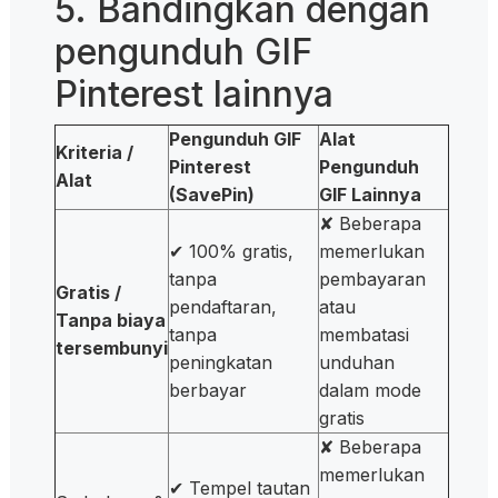
5. Bandingkan dengan
pengunduh GIF
Pinterest lainnya
Pengunduh GIF
Alat
Kriteria /
Pinterest
Pengunduh
Alat
(SavePin)
GIF Lainnya
✘ Beberapa
✔ 100% gratis,
memerlukan
tanpa
pembayaran
Gratis /
pendaftaran,
atau
Tanpa biaya
tanpa
membatasi
tersembunyi
peningkatan
unduhan
berbayar
dalam mode
gratis
✘ Beberapa
memerlukan
✔ Tempel tautan