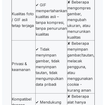
✘ Beberapa
✔ GIF
mengompres
mempertahankan
Kualitas foto
gambar,
kualitas asli –
/ GIF asli
mengubah
tanpa kompresi,
tetap terjaga
ukuran, atau
tanpa penurunan
menurunkan
kualitas
kualitas
✘ Beberapa
✔ Tidak
menyimpan
menyimpan
gambar/tautan,
gambar, tidak
melacak
Privasi &
menyimpan
pengguna,
keamanan
tautan, tidak
atau
mengumpulkan
menggunakan
data pribadi
cookie -
kurang aman
✘ Beberapa
Kompatibel
✔ Mendukung
alat hanya
dengan