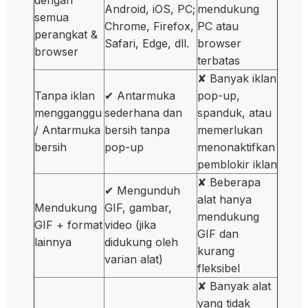
Android, iOS, PC;
mendukung
semua
Chrome, Firefox,
PC atau
perangkat &
Safari, Edge, dll.
browser
browser
terbatas
✘ Banyak iklan
Tanpa iklan
✔ Antarmuka
pop-up,
mengganggu
sederhana dan
spanduk, atau
/ Antarmuka
bersih tanpa
memerlukan
bersih
pop-up
menonaktifkan
pemblokir iklan
✘ Beberapa
✔ Mengunduh
alat hanya
Mendukung
GIF, gambar,
mendukung
GIF + format
video (jika
GIF dan
lainnya
didukung oleh
kurang
varian alat)
fleksibel
✘ Banyak alat
yang tidak