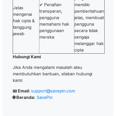
✔ Penafian
memiliki
Jelas
transparan,
pemberitahuan
mengenai
pengguna
jelas, membuat
hak cipta &
memahami hak
pengguna
tanggung
penggunaan
secara tidak
jawab
mereka
sengaja
melanggar hak
cipta
Hubungi Kami
Jika Anda mengalami masalah atau
membutuhkan bantuan, silakan hubungi
kami:
📧 Email:
support@savepin.com
🌐 Beranda:
SavePin