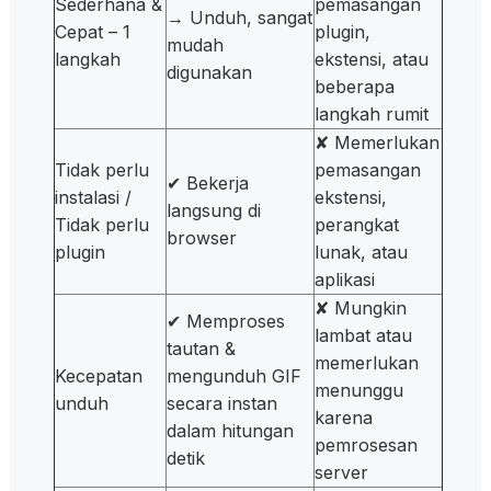
Sederhana &
pemasangan
→ Unduh, sangat
Cepat – 1
plugin,
mudah
langkah
ekstensi, atau
digunakan
beberapa
langkah rumit
✘ Memerlukan
Tidak perlu
pemasangan
✔ Bekerja
instalasi /
ekstensi,
langsung di
Tidak perlu
perangkat
browser
plugin
lunak, atau
aplikasi
✘ Mungkin
✔ Memproses
lambat atau
tautan &
memerlukan
Kecepatan
mengunduh GIF
menunggu
unduh
secara instan
karena
dalam hitungan
pemrosesan
detik
server