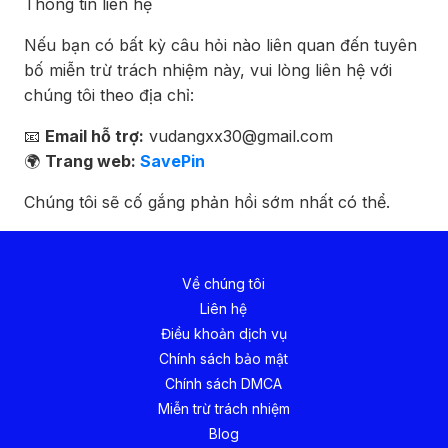
Thông tin liên hệ
Nếu bạn có bất kỳ câu hỏi nào liên quan đến tuyên
bố miễn trừ trách nhiệm này, vui lòng liên hệ với
chúng tôi theo địa chỉ:
📧
Email hỗ trợ:
vudangxx30@gmail.com
🌍
Trang web:
SavePin
Chúng tôi sẽ cố gắng phản hồi sớm nhất có thể.
Về chúng tôi
Liên hệ
Điều khoản dịch vụ
Chính sách bảo mật
Chính sách DMCA
Miễn trừ trách nhiệm
Blog