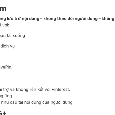
ệm
ng lưu trữ nội dung – không theo dõi người dùng – không 
 với:
bạn tải xuống
 dịch vụ
avePin.
trợ và không liên kết với Pinterest.
ng ứng.
 nhu cầu tải nội dung của người dùng.
ật