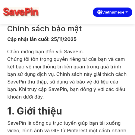
Vietnamese
Chính sách bảo mật
Cập nhật lần cuối: 25/11/2025
Chào mừng bạn đến với SavePin.
Chúng tôi tôn trọng quyền riêng tư của bạn và cam
kết bảo vệ mọi thông tin liên quan trong quá trình
bạn sử dụng dịch vụ. Chính sách này giải thích cách
SavePin thu thập, sử dụng và bảo vệ dữ liệu của
bạn. Khi truy cập SavePin, bạn đồng ý với các điều
khoản dưới đây.
1. Giới thiệu
SavePin là công cụ trực tuyến giúp bạn tải xuống
video, hình ảnh và GIF từ Pinterest một cách nhanh