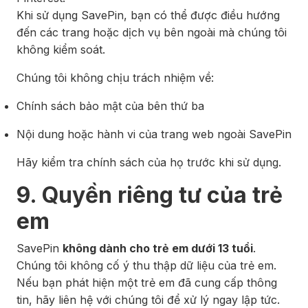
Khi sử dụng SavePin, bạn có thể được điều hướng
đến các trang hoặc dịch vụ bên ngoài mà chúng tôi
không kiểm soát.
Chúng tôi không chịu trách nhiệm về:
Chính sách bảo mật của bên thứ ba
Nội dung hoặc hành vi của trang web ngoài SavePin
Hãy kiểm tra chính sách của họ trước khi sử dụng.
9. Quyền riêng tư của trẻ
em
SavePin
không dành cho trẻ em dưới 13 tuổi
.
Chúng tôi không cố ý thu thập dữ liệu của trẻ em.
Nếu bạn phát hiện một trẻ em đã cung cấp thông
tin, hãy liên hệ với chúng tôi để xử lý ngay lập tức.