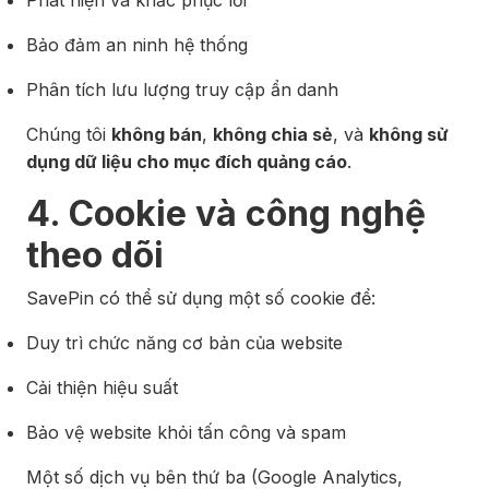
Phát hiện và khắc phục lỗi
Bảo đảm an ninh hệ thống
Phân tích lưu lượng truy cập ẩn danh
Chúng tôi
không bán
,
không chia sẻ
, và
không sử
dụng dữ liệu cho mục đích quảng cáo
.
4. Cookie và công nghệ
theo dõi
SavePin có thể sử dụng một số cookie để:
Duy trì chức năng cơ bản của website
Cải thiện hiệu suất
Bảo vệ website khỏi tấn công và spam
Một số dịch vụ bên thứ ba (Google Analytics,