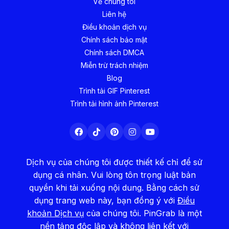
Về chúng tôi
Liên hệ
Điều khoản dịch vụ
Chính sách bảo mật
Chính sách DMCA
Miễn trừ trách nhiệm
Blog
Trình tải GIF Pinterest
Trình tải hình ảnh Pinterest
Dịch vụ của chúng tôi được thiết kế chỉ để sử
dụng cá nhân. Vui lòng tôn trọng luật bản
quyền khi tải xuống nội dung. Bằng cách sử
dụng trang web này, bạn đồng ý với
Điều
khoản Dịch vụ
của chúng tôi. PinGrab là một
nền tảng độc lập và không liên kết với