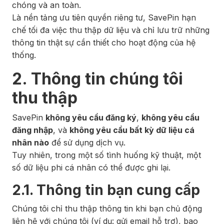
chóng và an toàn.
Là nền tảng ưu tiên quyền riêng tư, SavePin hạn
chế tối đa việc thu thập dữ liệu và chỉ lưu trữ những
thông tin thật sự cần thiết cho hoạt động của hệ
thống.
2. Thông tin chúng tôi
thu thập
SavePin
không yêu cầu đăng ký
,
không yêu cầu
đăng nhập
, và
không yêu cầu bất kỳ dữ liệu cá
nhân nào
để sử dụng dịch vụ.
Tuy nhiên, trong một số tình huống kỹ thuật, một
số dữ liệu phi cá nhân có thể được ghi lại.
2.1. Thông tin bạn cung cấp
Chúng tôi chỉ thu thập thông tin khi bạn chủ động
liên hệ với chúng tôi (ví dụ: gửi email hỗ trợ), bao