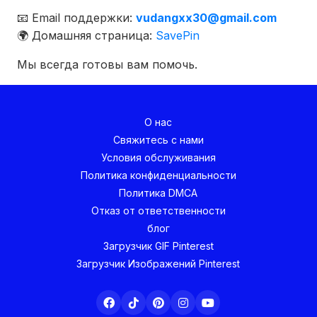
📧 Email поддержки:
vudangxx30@gmail.com
🌍 Домашняя страница:
SavePin
Мы всегда готовы вам помочь.
О нас
Свяжитесь с нами
Условия обслуживания
Политика конфиденциальности
Политика DMCA
Отказ от ответственности
блог
Загрузчик GIF Pinterest
Загрузчик Изображений Pinterest