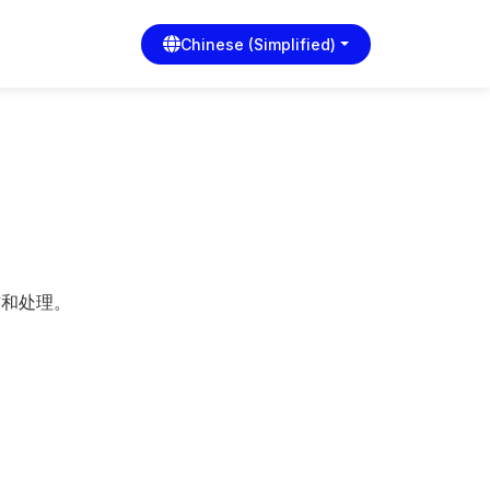
Chinese (Simplified)
核和处理。