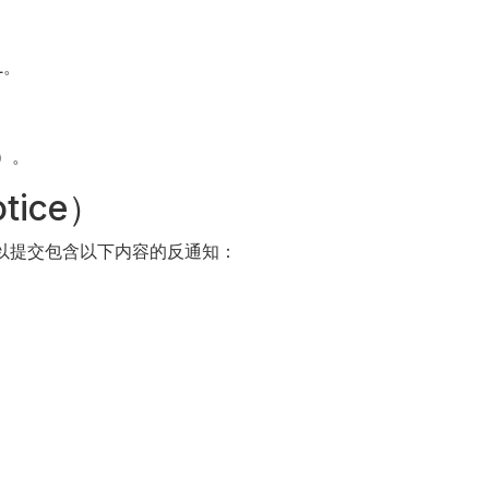
L。
）。
tice）
可以提交包含以下内容的反通知：