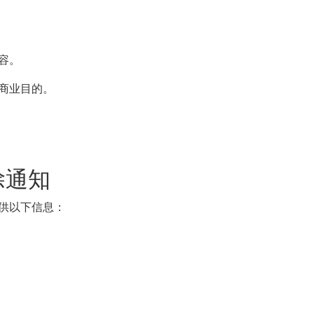
容。
商业目的。
。
除通知
供以下信息：