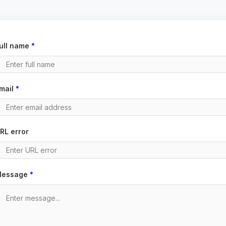
ull name
*
mail
*
RL error
essage
*